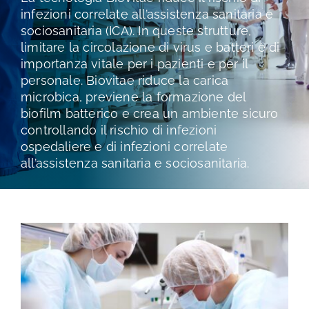
TEST E STUDI
infezioni correlate all’assistenza sanitaria e
sociosanitaria (ICA). In queste strutture,
limitare la circolazione di virus e batteri è di
CHI SIAMO
importanza vitale per i pazienti e per il
personale. Biovitae riduce la carica
microbica, previene la formazione del
NEWS
biofilm batterico e crea un ambiente sicuro
controllando il rischio di infezioni
ospedaliere e di infezioni correlate
RISORSE
all’assistenza sanitaria e sociosanitaria.
FAQ
CONTATTI
AREA RISERVATA