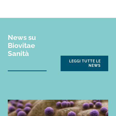
News su
Biovitae
Sanità
LEGGI TUTTE LE
NEWS