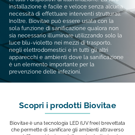
TEST E STUDI
installazione è facile e veloce senza alcuna
necessità di effettuare interventi strutturali.
Inoltre, Biovitae può essere usata con la
CHI SIAMO
sola funzione di sanificazione qualora non
sia necessario illuminare utilizzando solo la
luce blu-violetto nei mezzi di trasporto,
NEWS
negli elettrodomestici e in tutti gli altri
apparecchi e ambienti dove la sanificazione
RISORSE
è un elemento importante per la
prevenzione delle infezioni.
FAQ
Scopri i prodotti Biovitae
CONTATTI
Biovitae è una tecnologia LED (UV free) brevettata
AREA RISERVATA
che permette di sanificare gli ambienti attraverso