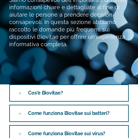
TEST E STUDI
informazioni chiare e dettagliate al fine di
aiutare le persone a prendere decisioni
consapevoli. In questa sezione abbiamo
CHI SIAMO
raccolto le domande più frequenti sui
dispositivi Biovitae per offrire un'esperienza
NEWS
informativa completa.
RISORSE
FAQ
Cos'è Biovitae?
CONTATTI
Come funziona Biovitae sui batteri?
AREA RISERVATA
Come funziona Biovitae sui virus?