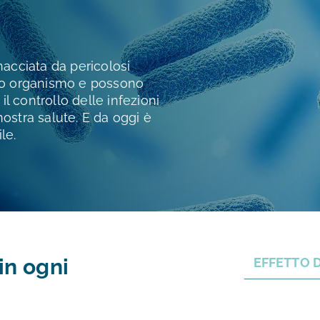
acciata da pericolosi
stro organismo e possono
l controllo delle infezioni
nostra salute. E da oggi è
le.
 in ogni
EFFETTO D