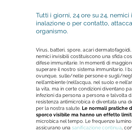
Tutti i giorni, 24 ore su 24, nemici i
inalazione o per contatto, attacca
organismo.
Virus, batteri, spore, acari dermatofagoidi, 
nemici invisibili costituiscono una sfida co
difese immunitarie. In momenti di maggior
superare il nostro sistema immunitario. I ba
ovunque, sulle/nelle persone e sugli/negli
nell’ambiente (nell’acqua, nel suolo e nell’a
la vita, ma in certe condizioni diventano 
infezioni da persona a persona e talvolta d
resistenza antimicrobica è diventata una d
per la nostra salute.
Le normali pratiche d
sporco visibile ma hanno un effetto limi
microbica nel tempo. Le frequenze luminos
assicurano una
sanificazione continua
, co