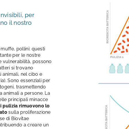
nvisibili, per
no il nostro
muffe, pollini: questi
stante per le nostre
e vulnerabilità, possono
tteri si trovano
 animali, nel cibo e
ria). Sono essenziali per
patogeni, trasmettendo
a animali a persone. La
elle principali minacce
i pulizia rimuovono lo
tato
sulla proliferazione
e di Biovitae
ntribuendo a creare un