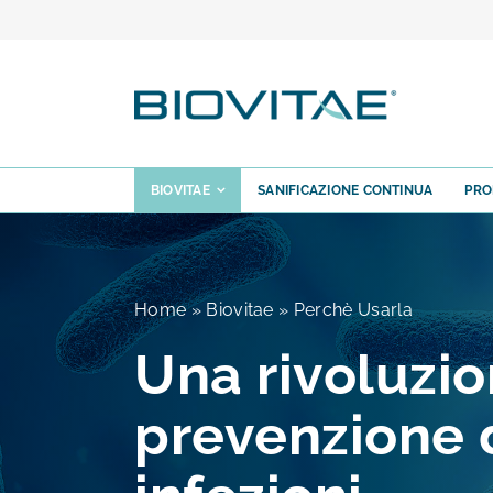
Salta
al
contenuto
BIOVITAE
SANIFICAZIONE CONTINUA
PRO
Home
»
Biovitae
»
Perchè Usarla
Una rivoluzio
prevenzione 