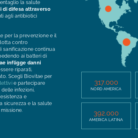
entaglio la salute
 di difesa attraverso
 agli antibiotici
e per la prevenzione e il
 lotta contro
di sanificazione continua
pedendo ai batteri di
ae infligge danni
sere riparati,
to. Scegli Biovitae per
317.000
ettivi
e partecipare
NORD AMERICA
delle infezioni,
resistenza e
 sicurezza e la salute
 missione.
392.000
AMERICA LATINA