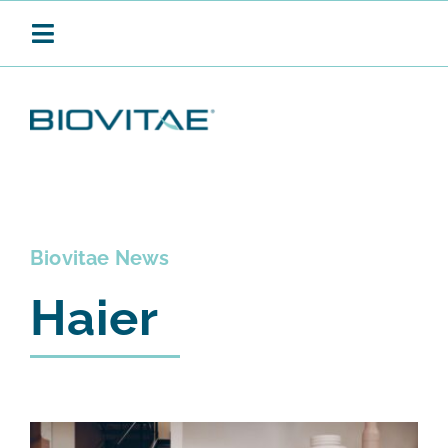
Salta
al
Toggle
contenuto
Navigation
BIOVITAE
SANIFICAZIONE CONTINUA
Biovitae News
Haier
PRODOTTI
APPLICAZIONI