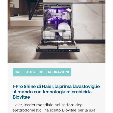
TEST E STUDI
CHI SIAMO
NEWS
RISORSE
FAQ
CASE STUDY
-
COLLABORAZIONI
I-Pro Shine di Haier, la prima lavastoviglie
CONTATTI
al mondo con tecnologia microbicida
Biovitae
Haier, leader mondiale nel settore degli
AREA RISERVATA
elettrodomestici, ha scelto Biovitae per la sua