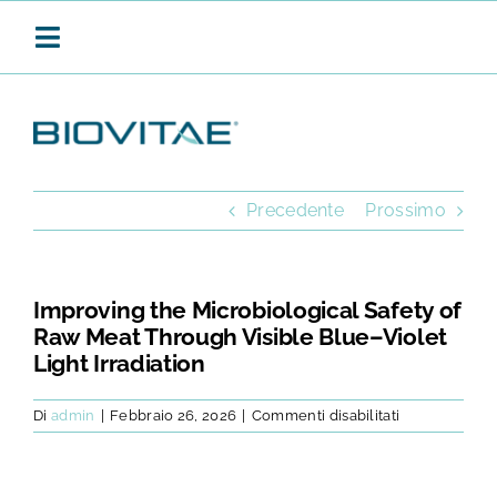
Salta
al
Toggle
contenuto
Navigation
BIOVITAE
Precedente
Prossimo
SANIFICAZIONE CONTINUA
Improving the Microbiological Safety of
Raw Meat Through Visible Blue–Violet
PRODOTTI
Light Irradiation
su
Di
admin
|
Febbraio 26, 2026
|
Commenti disabilitati
APPLICAZIONI
Improving
the
Microbiologic
Safety