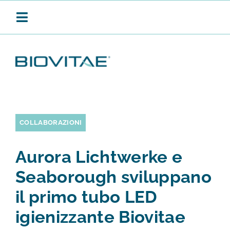
Salta
al
Toggle
contenuto
Navigation
BIOVITAE
SANIFICAZIONE CONTINUA
COLLABORAZIONI
Aurora Lichtwerke e
PRODOTTI
Seaborough sviluppano
il primo tubo LED
APPLICAZIONI
igienizzante Biovitae