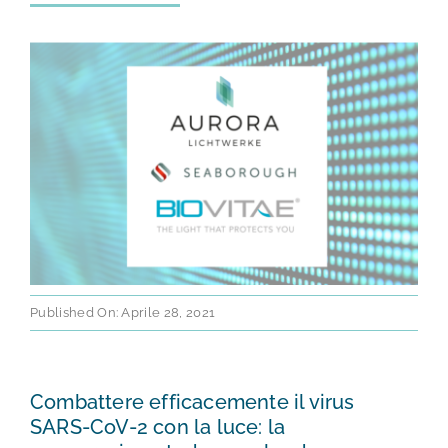
TEST E STUDI
CHI SIAMO
NEWS
RISORSE
FAQ
Published On: Aprile 28, 2021
CONTATTI
Combattere efficacemente il virus
AREA RISERVATA
SARS-CoV-2 con la luce: la