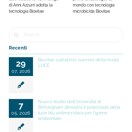
di Anni Azzurri adotta la
mondo con tecnologia
tecnologia Biovitae
microbicida Biovitae
Cerca
per:
Recenti
Biovitae sull’ultimo numero della rivista
29
LUCE
07, 2026
Nuovo studio dell’Università di
7
Birmingham dimostra il potenziale della
05, 2026
luce blu antimicrobica per l’igiene
ambientale