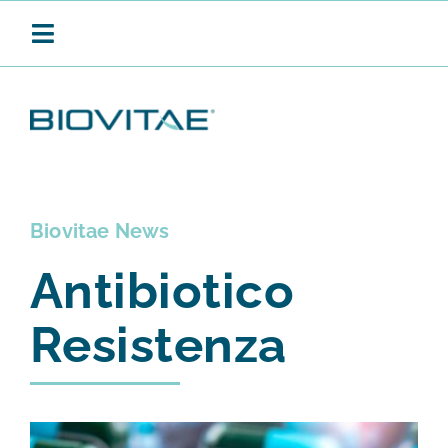
Salta
al
Toggle
contenuto
Navigation
BIOVITAE
Biovitae News
SANIFICAZIONE CONTINUA
Antibiotico
PRODOTTI
Resistenza
APPLICAZIONI