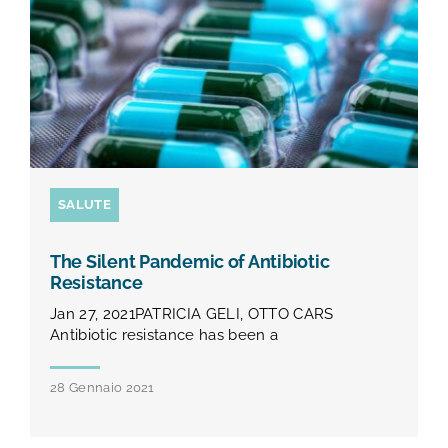
TEST E STUDI
CHI SIAMO
NEWS
SALUTE
RISORSE
The Silent Pandemic of Antibiotic
FAQ
Resistance
Jan 27, 2021PATRICIA GELI, OTTO CARS
Antibiotic resistance has been a
CONTATTI
28 Gennaio 2021
AREA RISERVATA