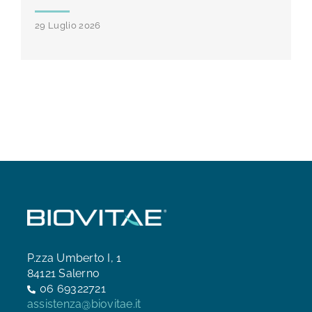
29 Luglio 2026
P.zza Umberto I, 1
84121 Salerno
06 69322721
assistenza@biovitae.it