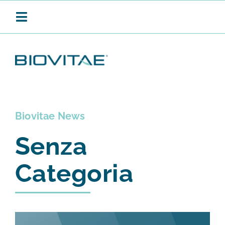
Salta
al
Toggle
contenuto
Navigation
BIOVITAE
Biovitae News
SANIFICAZIONE CONTINUA
Senza
PRODOTTI
Categoria
APPLICAZIONI