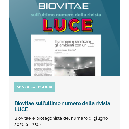
TEST E STUDI
CHI SIAMO
NEWS
RISORSE
FAQ
SENZA CATEGORIA
CONTATTI
Biovitae sull’ultimo numero della rivista
LUCE
Biovitae è protagonista del numero di giugno
AREA RISERVATA
2026 (n. 356)