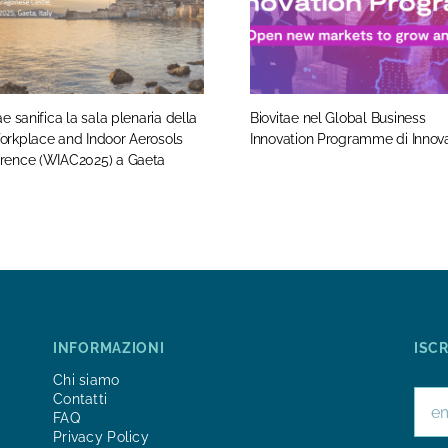
ae sanifica la sala plenaria della
Biovitae nel Global Business
orkplace and Indoor Aerosols
Innovation Programme di Innov
rence (WIAC2025) a Gaeta
INFORMAZIONI
ISC
Chi siamo
Contatti
FAQ
Privacy Policy