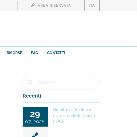
AREA RISERVATA
ITA
RISORSE
FAQ
CONTATTI
Cerca
per:
Recenti
Biovitae sull’ultimo
29
numero della rivista
07, 2026
LUCE