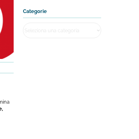
Categorie
umina
e,