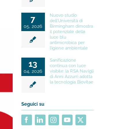
Nuovo studio
7
dell’Università di
05, 2026
Birmingham dimostra
il potenziale della
luce blu
antimicrobica per
l’igiene ambientale
Sanificazione
13
continua con luce
04, 2026
visibile: la RSA Navigli
di Anni Azzurri adotta
la tecnologia Biovitae
Seguici su