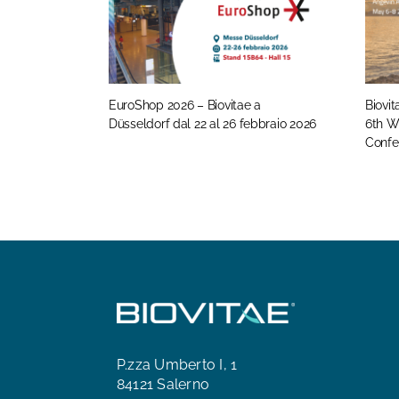
EuroShop 2026 – Biovitae a
Biovit
Düsseldorf dal 22 al 26 febbraio 2026
6th W
Confe
P.zza Umberto I, 1
84121 Salerno