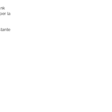
ank
per la
stante