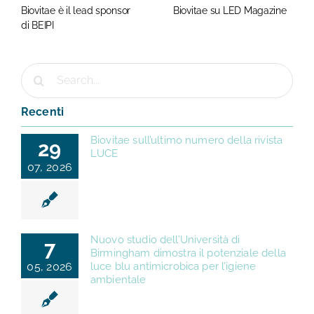
Biovitae è il lead sponsor
Biovitae su LED Magazine
di BEIPI
Cerca
per:
Recenti
Biovitae sull’ultimo numero della rivista
29
LUCE
07, 2026
Nuovo studio dell’Università di
7
Birmingham dimostra il potenziale della
05, 2026
luce blu antimicrobica per l’igiene
ambientale