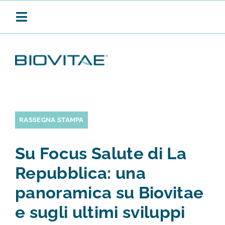
Salta
al
Toggle
contenuto
Navigation
BIOVITAE
SANIFICAZIONE CONTINUA
RASSEGNA STAMPA
Su Focus Salute di La
PRODOTTI
Repubblica: una
panoramica su Biovitae
APPLICAZIONI
e sugli ultimi sviluppi