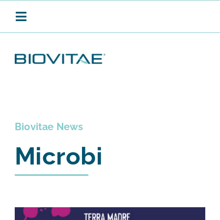
Salta
al
Toggle
contenuto
Navigation
BIOVITAE
SANIFICAZIONE CONTINUA
Biovitae News
Microbi
PRODOTTI
APPLICAZIONI