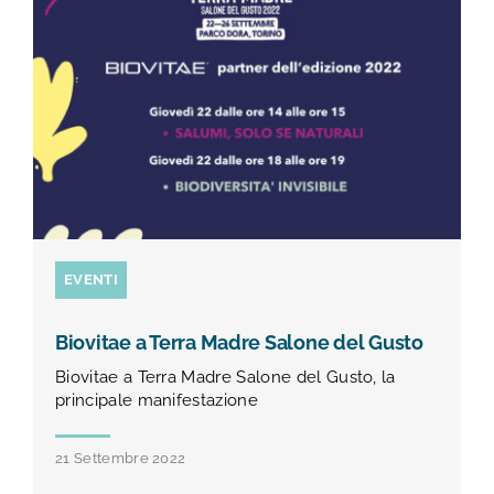
TEST E STUDI
CHI SIAMO
NEWS
RISORSE
EVENTI
FAQ
Biovitae a Terra Madre Salone del Gusto
Biovitae a Terra Madre Salone del Gusto, la
CONTATTI
principale manifestazione
21 Settembre 2022
AREA RISERVATA