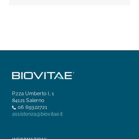
P.zza Umberto I, 1
84121 Salerno
06 69322721
assistenza@biovitae.it