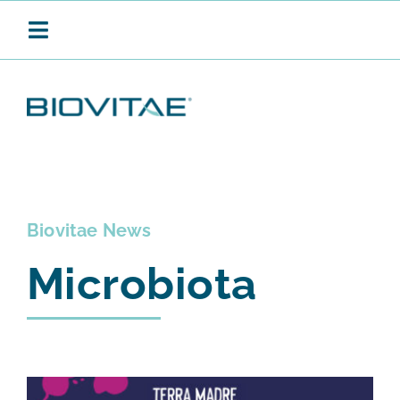
Salta
al
Toggle
contenuto
Navigation
BIOVITAE
SANIFICAZIONE CONTINUA
Biovitae News
Microbiota
PRODOTTI
APPLICAZIONI