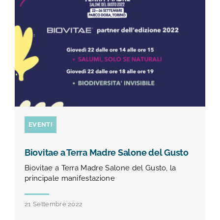
TEST E STUDI
CHI SIAMO
NEWS
RISORSE
EVENTI
FAQ
Biovitae a Terra Madre Salone del Gusto
Biovitae a Terra Madre Salone del Gusto, la
CONTATTI
principale manifestazione
21 Settembre 2022
AREA RISERVATA