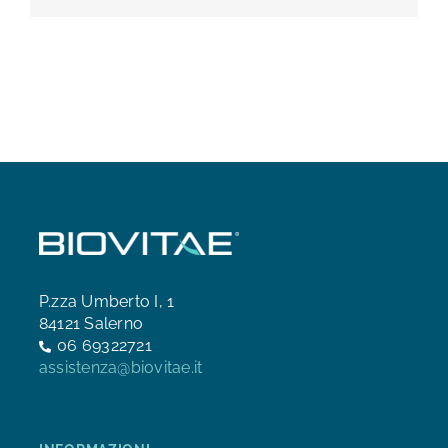
P.zza Umberto I, 1
84121 Salerno
06 69322721
assistenza@biovitae.it