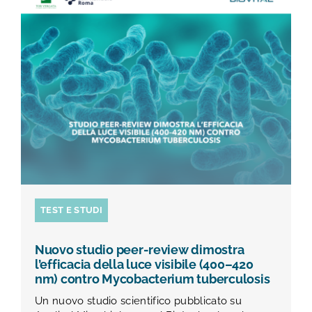
TEST E STUDI
CHI SIAMO
NEWS
RISORSE
FAQ
TEST E STUDI
CONTATTI
Nuovo studio peer-review dimostra
l’efficacia della luce visibile (400–420
nm) contro Mycobacterium tuberculosis
AREA RISERVATA
Un nuovo studio scientifico pubblicato su