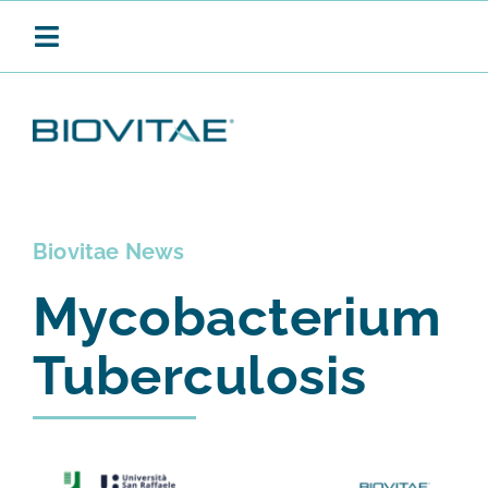
Salta
al
Toggle
contenuto
Navigation
BIOVITAE
Biovitae News
SANIFICAZIONE CONTINUA
Mycobacterium
PRODOTTI
Tuberculosis
APPLICAZIONI