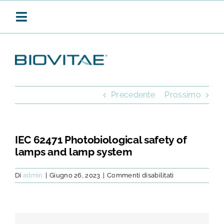
Salta
al
Toggle
contenuto
Navigation
BIOVITAE
Precedente
Prossimo
SANIFICAZIONE CONTINUA
IEC 62471 Photobiological safety of
lamps and lamp system
PRODOTTI
su
Di
admin
|
Giugno 26, 2023
|
Commenti disabilitati
IEC
APPLICAZIONI
62471
Photobiological
safety
of