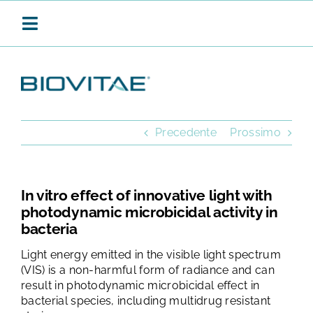
Salta
al
Toggle
contenuto
Navigation
BIOVITAE
Precedente
Prossimo
SANIFICAZIONE CONTINUA
In vitro effect of innovative light with
photodynamic microbicidal activity in
PRODOTTI
bacteria
Light energy emitted in the visible light spectrum
APPLICAZIONI
(VIS) is a non-harmful form of radiance and can
result in photodynamic microbicidal effect in
bacterial species, including multidrug resistant