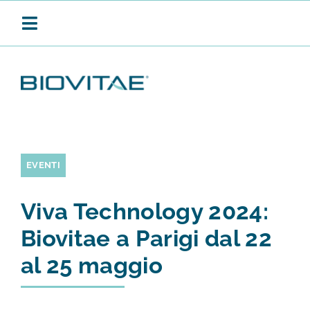
Salta
al
Toggle
contenuto
Navigation
BIOVITAE
SANIFICAZIONE CONTINUA
EVENTI
Viva Technology 2024:
PRODOTTI
Biovitae a Parigi dal 22
al 25 maggio
APPLICAZIONI