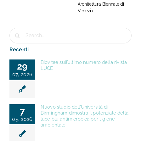
Architettura Biennale di
Venezia
Cerca
per:
Recenti
Biovitae sull’ultimo numero della rivista
29
LUCE
07, 2026
Nuovo studio dell’Università di
7
Birmingham dimostra il potenziale della
05, 2026
luce blu antimicrobica per l’igiene
ambientale