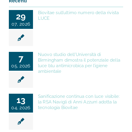
Recenti
Biovitae sull’ultimo numero della rivista
29
LUCE
07, 2026
Nuovo studio dell’Università di
7
Birmingham dimostra il potenziale della
05, 2026
luce blu antimicrobica per l’igiene
ambientale
Sanificazione continua con luce visibile:
13
la RSA Navigli di Anni Azzurri adotta la
04, 2026
tecnologia Biovitae