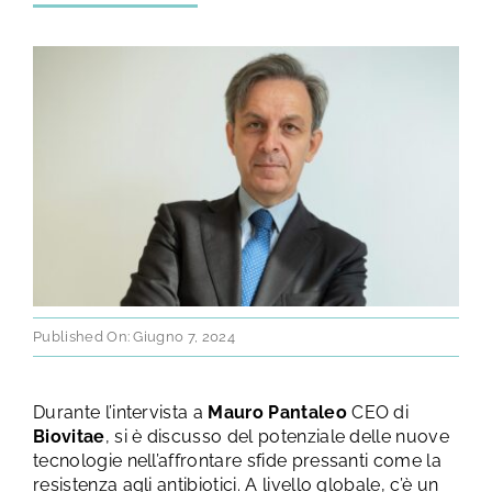
TEST E STUDI
CHI SIAMO
NEWS
RISORSE
FAQ
Published On: Giugno 7, 2024
CONTATTI
Durante l’intervista a
Mauro
Pantaleo
CEO di
Biovitae
, si è discusso del potenziale delle nuove
tecnologie nell’affrontare sfide pressanti come la
AREA RISERVATA
resistenza agli antibiotici. A livello globale, c’è un