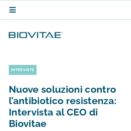
Salta
al
Toggle
contenuto
Navigation
BIOVITAE
SANIFICAZIONE CONTINUA
INTERVISTE
Nuove soluzioni contro
PRODOTTI
l’antibiotico resistenza:
Intervista al CEO di
APPLICAZIONI
Biovitae