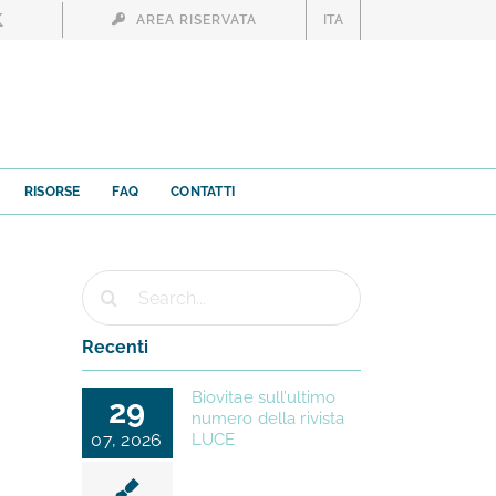
AREA RISERVATA
ITA
RISORSE
FAQ
CONTATTI
Cerca
per:
Recenti
:
Biovitae sull’ultimo
29
numero della rivista
07, 2026
LUCE