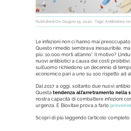
Published On: Giugno 15, 2020
Tags:
Antibiotico re
Le infezioni non ci hanno mai preoccupato 
Questo rimedio sembrava inesauribile, ma or
più: 10.000 morti all’anno”. Il motivo? L’in
nuovi antibiotici a causa dei costi proibit
sull’uomo richiedono un decennio di tempo
economico pari a uno su 100 rispetto ad altr
Dal 2017 a oggi, soltanto due nuovi antibiot
Questa
tendenza all’arretramento nella s
nostra capacità di combattere infezioni c
urgenza. E Biovitae prova a farlo
prevenen
Scopri di più leggendo l’articolo complet