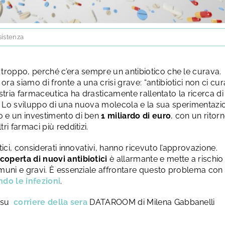
sistenza
troppo, perché c’era sempre un antibiotico che le curava.
a siamo di fronte a una crisi grave: “antibiotici non ci cu
dustria farmaceutica ha drasticamente rallentato la ricerca di
ivi. Lo sviluppo di una nuova molecola e la sua sperimentazi
 e un investimento di ben
1 miliardo di euro
, con un ritor
i farmaci più redditizi.
ici, considerati innovativi, hanno ricevuto l’approvazione.
coperta di nuovi antibiotici
è allarmante e mette a rischio 
omuni e gravi. È essenziale affrontare questo problema con
do le infezioni
.
o su
corriere della sera
DATAROOM di Milena Gabbanelli