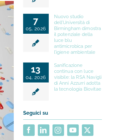
Nuovo studio
7
dell’Università di
05, 2026
Birmingham dimostra
il potenziale della
luce blu
antimicrobica per
l’igiene ambientale
Sanificazione
13
continua con luce
04, 2026
visibile: la RSA Navigli
di Anni Azzurri adotta
la tecnologia Biovitae
Seguici su