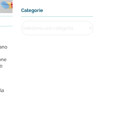
Categorie
rano
one
no
la