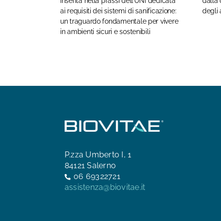
inserita nella prassi dell’UNI dedicata
dalla 
ai requisiti dei sistemi di sanificazione:
degli
un traguardo fondamentale per vivere
in ambienti sicuri e sostenibili
P.zza Umberto I, 1
84121 Salerno
06 69322721
assistenza@biovitae.it