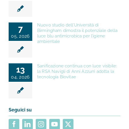
Nuovo studio dell’Università di
7
Birmingham dimostra il potenziale della
05, 2026
luce blu antimicrobica per l’igiene
ambientale
Sanificazione continua con luce visibile:
13
la RSA Navigli di Anni Azzurri adotta la
04, 2026
tecnologia Biovitae
Seguici su