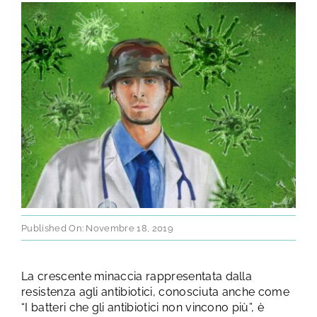
TEST E STUDI
CHI SIAMO
NEWS
RISORSE
FAQ
Published On: Novembre 18, 2019
CONTATTI
La crescente minaccia rappresentata dalla
resistenza agli antibiotici, conosciuta anche come
AREA RISERVATA
“I batteri che gli antibiotici non vincono più”, è