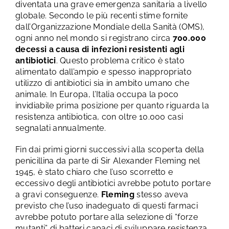
diventata una grave emergenza sanitaria a livello
globale. Secondo le più recenti stime fornite
dall’Organizzazione Mondiale della Sanità (OMS),
ogni anno nel mondo si registrano circa
700.000
decessi a causa di infezioni resistenti agli
antibiotici
. Questo problema critico è stato
alimentato dall’ampio e spesso inappropriato
utilizzo di antibiotici sia in ambito umano che
animale. In Europa, l’Italia occupa la poco
invidiabile prima posizione per quanto riguarda la
resistenza antibiotica, con oltre 10.000 casi
segnalati annualmente.
Fin dai primi giorni successivi alla scoperta della
penicillina da parte di Sir Alexander Fleming nel
1945, è stato chiaro che l’uso scorretto e
eccessivo degli antibiotici avrebbe potuto portare
a gravi conseguenze.
Fleming
stesso aveva
previsto che l’uso inadeguato di questi farmaci
avrebbe potuto portare alla selezione di “forze
mutanti” di batteri capaci di sviluppare resistenza