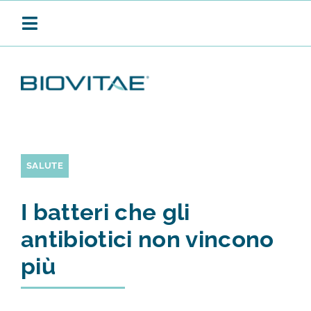
Salta
al
Toggle
contenuto
Navigation
BIOVITAE
SANIFICAZIONE CONTINUA
SALUTE
I batteri che gli
PRODOTTI
antibiotici non vincono
più
APPLICAZIONI