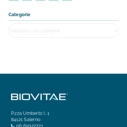
Categorie
P.zza Umberto I, 1
84121 Salerno
06 69322721