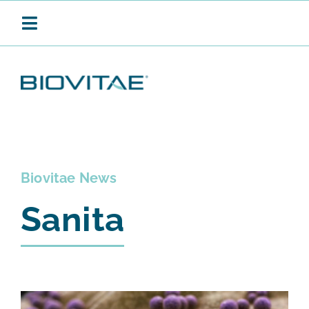
Salta
al
Toggle
contenuto
Navigation
BIOVITAE
SANIFICAZIONE CONTINUA
Biovitae News
Sanita
PRODOTTI
APPLICAZIONI