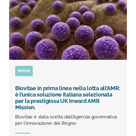
TEST E STUDI
CHI SIAMO
NEWS
RISORSE
PREMI
FAQ
Biovitae in prima linea nella lotta all’AMR:
è l’unica soluzione italiana selezionata
per la prestigiosa UK Inward AMR
CONTATTI
Mission.
Biovitae è stata scelta dall’Agenzia governativa
per l’innovazione del Regno
AREA RISERVATA