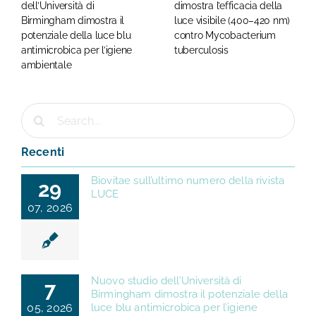
dell’Università di
dimostra l’efficacia della
Birmingham dimostra il
luce visibile (400–420 nm)
potenziale della luce blu
contro Mycobacterium
antimicrobica per l’igiene
tuberculosis
ambientale
Cerca
per:
Recenti
Biovitae sull’ultimo numero della rivista
29
LUCE
07, 2026
Nuovo studio dell’Università di
7
Birmingham dimostra il potenziale della
05, 2026
luce blu antimicrobica per l’igiene