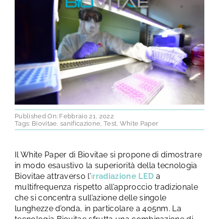
TEST E STUDI
CHI SIAMO
NEWS
RISORSE
Published On: Febbraio 21, 2022
Tags:
Biovitae
,
sanificazione
,
Test
,
White Paper
FAQ
Il White Paper di Biovitae si propone di dimostrare
in modo esaustivo la superiorità della tecnologia
CONTATTI
Biovitae attraverso l’
i
rradiazione LED
a
multifrequenza rispetto all’approccio tradizionale
che si concentra sull’azione delle singole
AREA RISERVATA
lunghezze d’onda, in particolare a 405nm. La