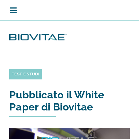
Salta
al
Toggle
contenuto
Navigation
BIOVITAE
SANIFICAZIONE CONTINUA
TEST E STUDI
Pubblicato il White
PRODOTTI
Paper di Biovitae
APPLICAZIONI