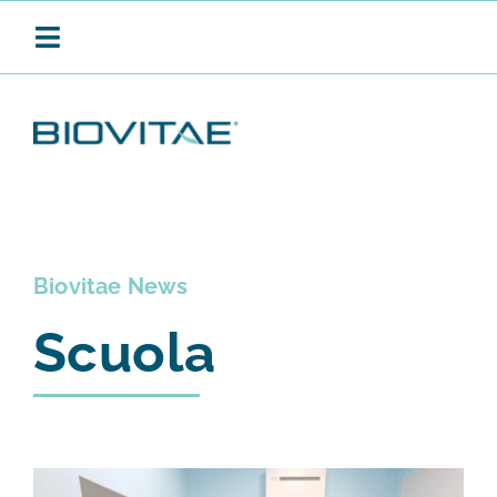
Salta
al
Toggle
contenuto
Navigation
BIOVITAE
SANIFICAZIONE CONTINUA
Biovitae News
Scuola
PRODOTTI
APPLICAZIONI