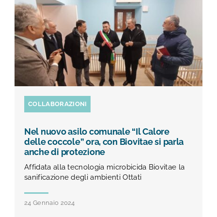
TEST E STUDI
CHI SIAMO
NEWS
RISORSE
COLLABORAZIONI
Nel nuovo asilo comunale “Il Calore
FAQ
delle coccole” ora, con Biovitae si parla
anche di protezione
Affidata alla tecnologia microbicida Biovitae la
CONTATTI
sanificazione degli ambienti Ottati
24 Gennaio 2024
AREA RISERVATA