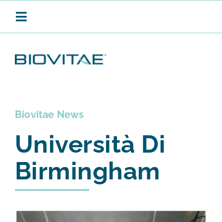
Salta
al
Toggle
contenuto
Navigation
BIOVITAE
Biovitae News
SANIFICAZIONE CONTINUA
Università Di
PRODOTTI
Birmingham
APPLICAZIONI