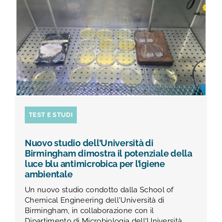
TEST E STUDI
CHI SIAMO
NEWS
RISORSE
TEST E STUDI
FAQ
Nuovo studio dell’Università di
Birmingham dimostra il potenziale della
luce blu antimicrobica per l’igiene
CONTATTI
ambientale
Un nuovo studio condotto dalla School of
Chemical Engineering dell'Università di
AREA RISERVATA
Birmingham, in collaborazione con il
Dipartimento di Microbiologia dell'Università