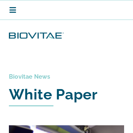
Salta
al
Toggle
contenuto
Navigation
BIOVITAE
SANIFICAZIONE CONTINUA
Biovitae News
White Paper
PRODOTTI
APPLICAZIONI