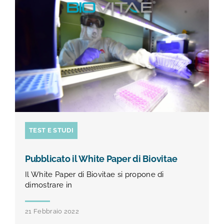
TEST E STUDI
CHI SIAMO
NEWS
RISORSE
TEST E STUDI
FAQ
Pubblicato il White Paper di Biovitae
Il White Paper di Biovitae si propone di
CONTATTI
dimostrare in
AREA RISERVATA
21 Febbraio 2022