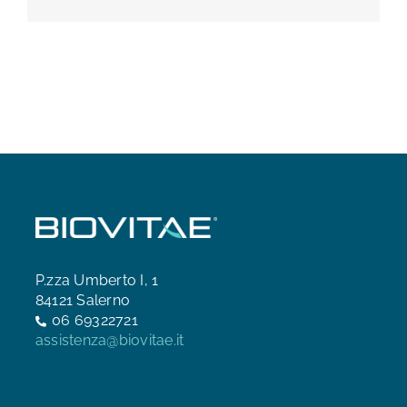
P.zza Umberto I, 1
84121 Salerno
06 69322721
assistenza@biovitae.it