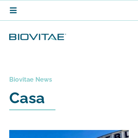
Salta
al
Toggle
contenuto
Navigation
BIOVITAE
SANIFICAZIONE CONTINUA
Biovitae News
Casa
PRODOTTI
APPLICAZIONI