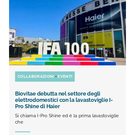
TEST E STUDI
CHI SIAMO
NEWS
RISORSE
COLLABORAZIONI
-
EVENTI
FAQ
Biovitae debutta nel settore degli
elettrodomestici con la lavastoviglie I-
CONTATTI
Pro Shine di Haier
Si chiama I-Pro Shine ed è la prima lavastoviglie
che
AREA RISERVATA