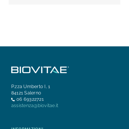
P.zza Umberto I, 1
84121 Salerno
06 69322721
assistenza@biovitae.it