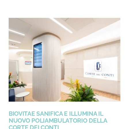
A
JRP
HEALTHCARE
INFRASTRUCTURES
PER
DEFINIRE
IL
MODELLO
DELL’OSPEDALE
DEL
FUTURO
BIOVITAE SANIFICA E ILLUMINA IL
NUOVO POLIAMBULATORIO DELLA
CORTE DEI CONTI