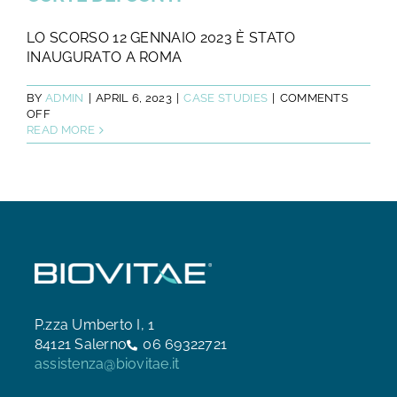
LO SCORSO 12 GENNAIO 2023 È STATO
INAUGURATO A ROMA
BY
ADMIN
|
APRIL 6, 2023
|
CASE STUDIES
|
COMMENTS
ON
OFF
BIOVITAE
READ MORE
SANIFICA
E
ILLUMINA
IL
NUOVO
POLIAMBULATORIO
DELLA
CORTE
DEI
CONTI
P.zza Umberto I, 1
84121 Salerno
06 69322721
assistenza@biovitae.it