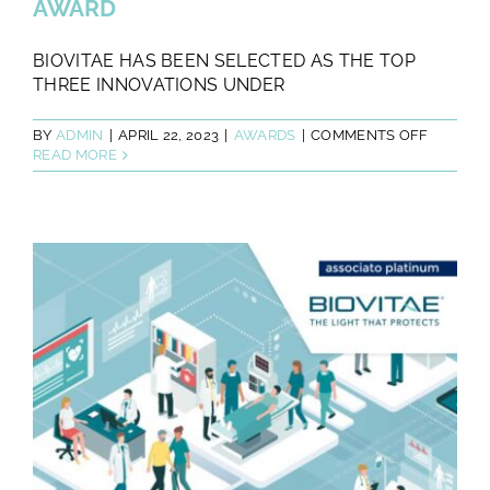
TESTS AND STUDIES
AWARD
BIOVITAE HAS BEEN SELECTED AS THE TOP
ABOUT US
THREE INNOVATIONS UNDER
ON
BY
ADMIN
|
APRIL 22, 2023
|
AWARDS
|
COMMENTS OFF
NEWS
BIOVITA
READ MORE
WINS
THE
CLIMAT
FAQ
AWARD
CONTACTS