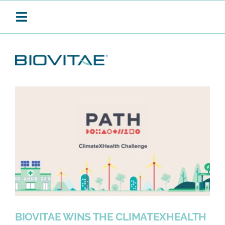
SKIP
TO
Toggle
CONTENT
Navigation
BIOVITAE
CONTINUOUS SANITISATION
PRODUCTS
APPLICATIONS
BIOVITAE WINS THE CLIMATEXHEALTH